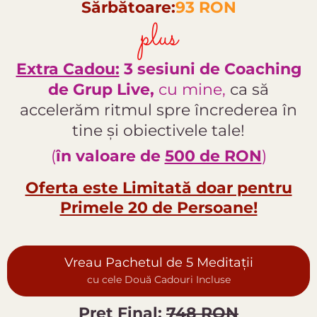
Sărbătoare:
93 RON
plus
Extra Cadou:
3 sesiuni de Coaching
de Grup Live,
cu mine,
ca să
accelerăm ritmul spre încrederea în
tine și obiectivele tale!
(
în valoare de
500 de RON
)
Oferta este Limitată doar pentru
Primele 20 de Persoane!
Vreau Pachetul de 5 Meditații
cu cele Două Cadouri Incluse
Preț Final:
748 RON