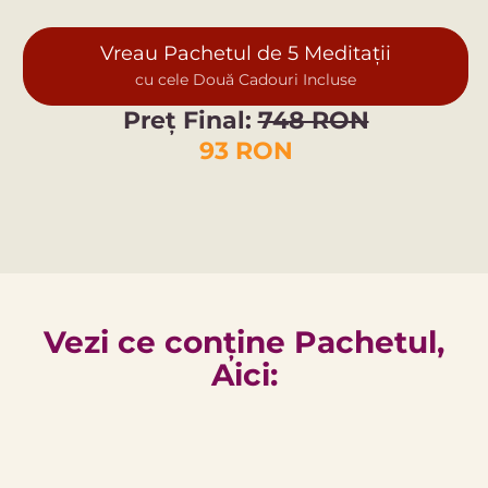
Vreau Pachetul de 5 Meditații
cu cele Două Cadouri Incluse
Preț Final:
748 RON
93 RON
Vezi ce conține Pachetul,
Aici: