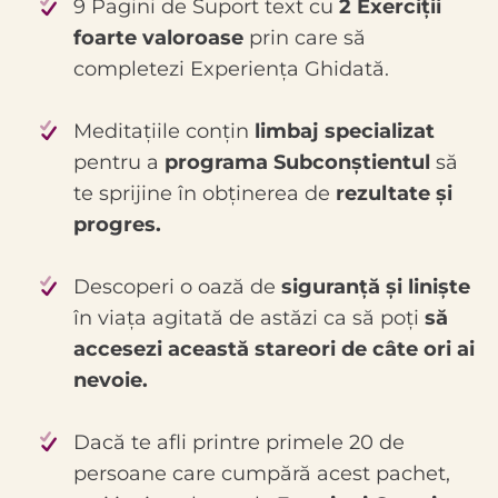
9 Pagini de Suport text cu
2 Exerciții
foarte valoroase
prin care să
completezi Experiența Ghidată.
Meditațiile conțin
limbaj specializat
pentru a
programa Subconștientul
să
te sprijine în obținerea de
rezultate și
progres.
Descoperi o oază de
siguranță și liniște
în viața agitată de astăzi ca să poți
să
accesezi această stareori de câte ori ai
nevoie.
Dacă te afli printre primele 20 de
persoane care cumpără acest pachet,