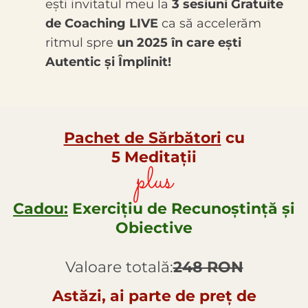
ești invitatul meu la
3 sesiuni Gratuite
de Coaching LIVE
ca să accelerăm
ritmul spre
un 2025 în care ești
Autentic și Împlinit!
Pachet de Sărbători
cu
5 Meditații
plus
Cadou:
Exercițiu de Recunoștință și
Obiective
Valoare totală:
248 RON
Astăzi, ai parte de preț de