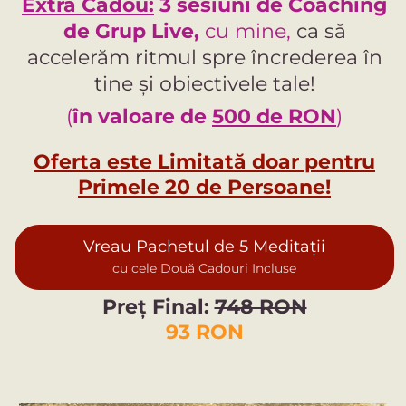
Extra Cadou:
3 sesiuni de Coaching
de Grup Live,
cu mine,
ca să
accelerăm ritmul spre încrederea în
tine și obiectivele tale!
(
în valoare de
500 de RON
)
Oferta este Limitată doar pentru
Primele 20 de Persoane!
Vreau Pachetul de 5 Meditații
cu cele Două Cadouri Incluse
Preț Final:
748 RON
93 RON