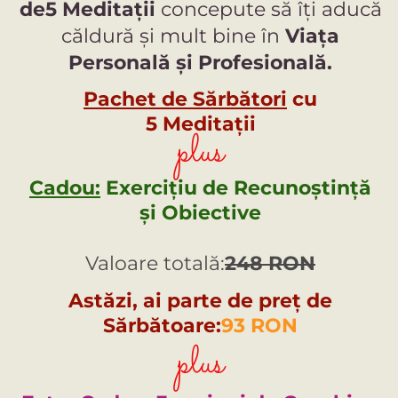
de5 Meditații
concepute să îți aducă
căldură și mult bine în
Viața
Personală și Profesională.
Pachet de Sărbători
cu
5 Meditații
plus
Cadou:
Exercițiu de Recunoștință
și Obiective
Valoare totală:
248 RON
Astăzi, ai parte de preț de
Sărbătoare:
93 RON
plus