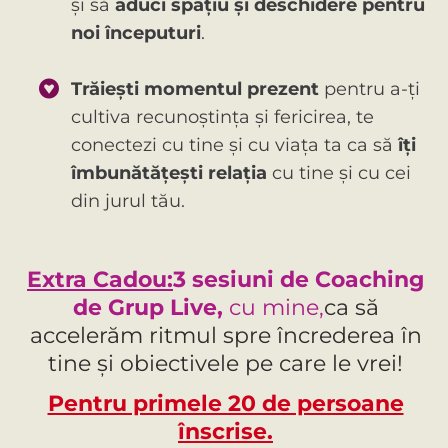
și să
aduci spațiu și deschidere pentru
noi începuturi
.
Trăiești momentul prezent
pentru a-ți
cultiva recunoștința și fericirea, te
conectezi cu tine și cu viața ta ca să
îți
îmbunătățești relația
cu tine și cu cei
din jurul tău.
Extra Cadou:
3 sesiuni de Coaching
de Grup Live,
cu mine,
ca să
accelerăm ritmul spre încrederea în
tine și obiectivele pe care le vrei!
Pentru primele 20 de persoane
înscrise.