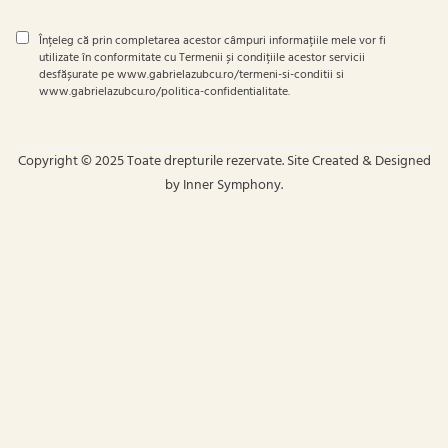
Înțeleg că prin completarea acestor câmpuri informațiile mele vor fi
utilizate în conformitate cu Termenii și condițiile acestor servicii
desfășurate pe www.gabrielazubcu.ro/termeni-si-conditii si
www.gabrielazubcu.ro/politica-confidentialitate.
Copyright © 2025 Toate drepturile rezervate. Site Created & Designed
by Inner Symphony.