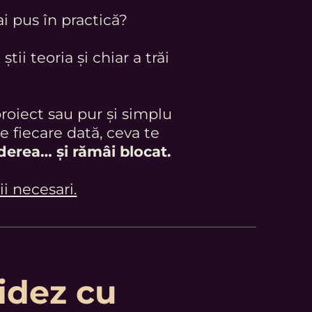
ai pus în practică?
știi teoria și chiar a trăi
proiect sau pur și simplu
de fiecare dată, ceva te
rederea… și rămâi blocat.
ii necesari.
idez cu