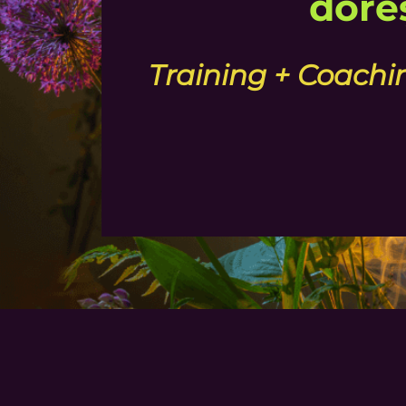
doreș
Training + Coachi