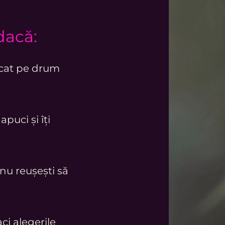
dacă:
locat pe drum
puci și îți
 nu reușești să
aci alegerile