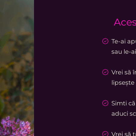
Aces
Te-ai ap
sau le-
Vrei să 
lipsește 
Simti că
aduci sc
Vrei să t