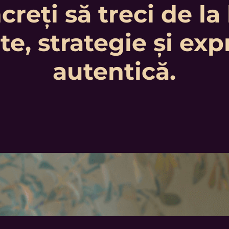
creți să treci de la 
ate, strategie și ex
autentică.