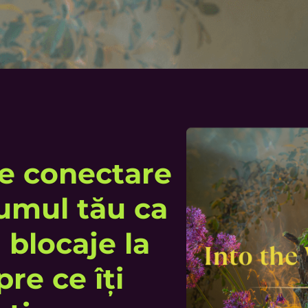
e conectare
drumul tău ca
a blocaje la
pre ce îți