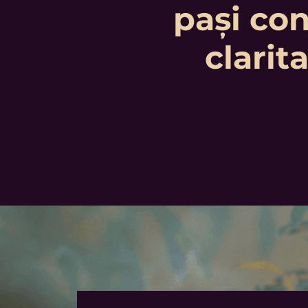
pași con
clarit