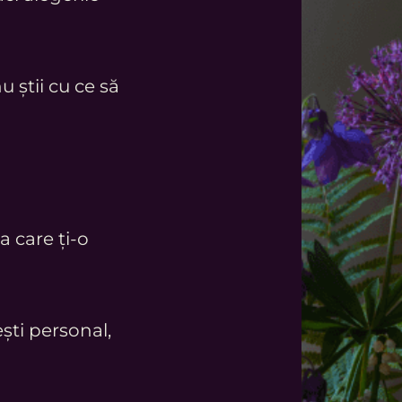
u știi cu ce să
ța care ți-o
ești personal,