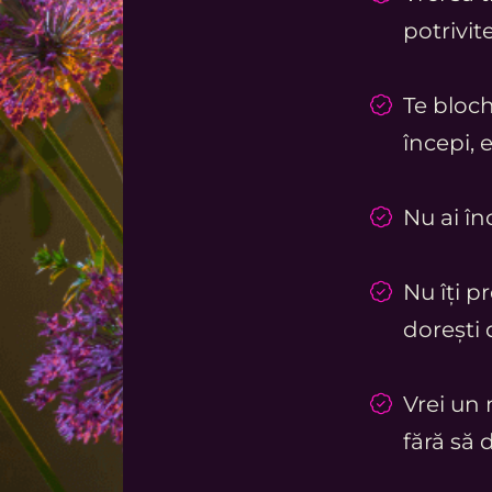
potrivite
Te bloche
începi, 
Nu ai în
Nu îți pr
dorești 
Vrei un 
fără să 