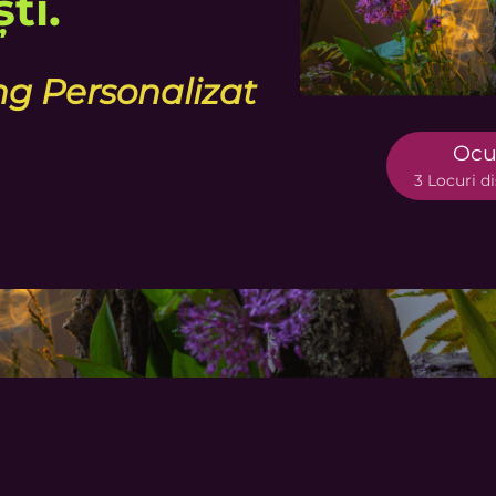
ti.
ng Personalizat
Ocup
3 Locuri d