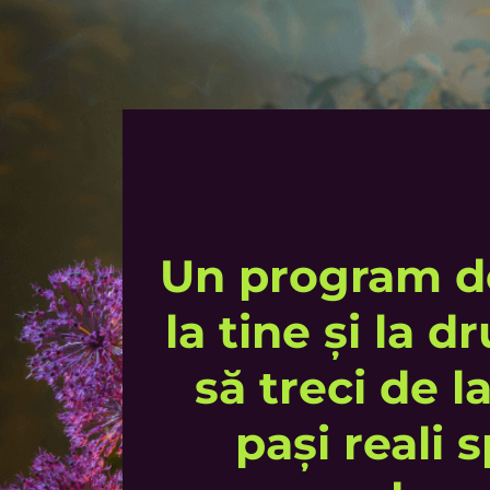
Un program d
la tine și la 
să treci de l
pași reali s