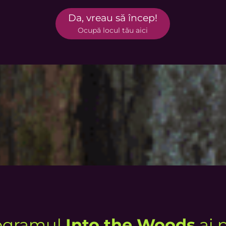
Da, vreau să încep!
Ocupă locul tău aici
rogramul
Into the Woods
ai 