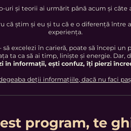
o-uri și teorii ai urmărit până acum și câte 
u că știm și eu și tu că e o diferență între a 
experiența.
– să excelezi în carieră, poate să începi un 
ața ta ca să ai timp, liniște și energie. Dar, 
i în informații, ești confuz, îți pierzi înc
 degeaba deții informațiile, dacă nu faci paș
cest program, te gh