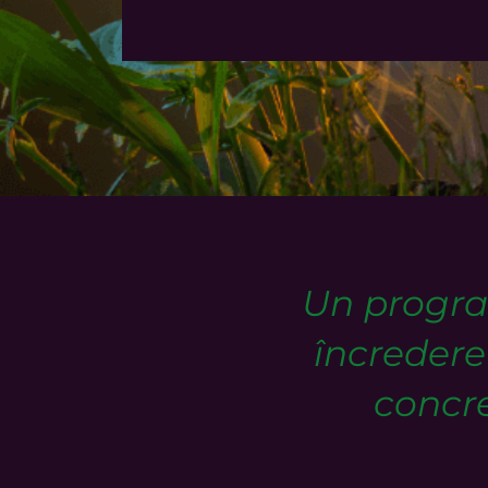
Un program
încredere 
concre