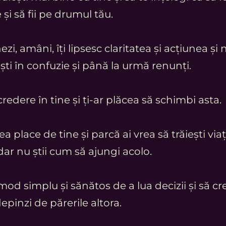
 și să fii pe drumul tău.
zi, amâni, îți lipsesc claritatea și acțiunea și n
ești în confuzie și până la urmă renunți.
credere în tine și ți-ar plăcea să schimbi asta.
ea place de tine și parcă ai vrea să trăiești via
dar nu știi cum să ajungi acolo.
mod simplu și sănătos de a lua decizii și să cr
depinzi de părerile altora.