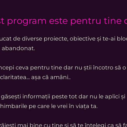
t program este pentru tine 
ucat de diverse proiecte, obiective și te-ai b
ai abandonat.
începi ceva pentru tine dar nu știi încotro să o a
claritatea... așa că amâni..
 găsești informații peste tot dar nu le aplici și
himbarile pe care le vrei în viața ta.
răiești mai bine cu tine și să te înțelegi ca să f